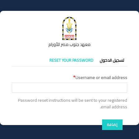
تجاوز
إلى
المحتوى
الرئيسي
معهد جنوب مصر للأورام
التبويبات
تسجيل الدخول
RESET YOUR PASSWORD
الأساسية
Username or email address
Password reset instructions will be sent to your registered
email address.