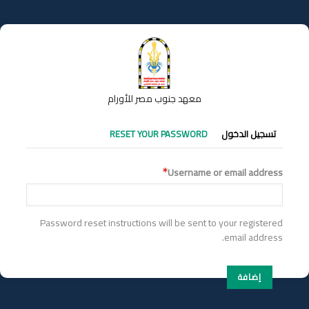
تجاوز
إلى
المحتوى
الرئيسي
معهد جنوب مصر للأورام
التبويبات
تسجيل الدخول
RESET YOUR PASSWORD
الأساسية
Username or email address
Password reset instructions will be sent to your registered
email address.