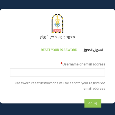
تجاوز
إلى
المحتوى
الرئيسي
معهد جنوب مصر للأورام
التبويبات
تسجيل الدخول
RESET YOUR PASSWORD
الأساسية
Username or email address
Password reset instructions will be sent to your registered
email address.