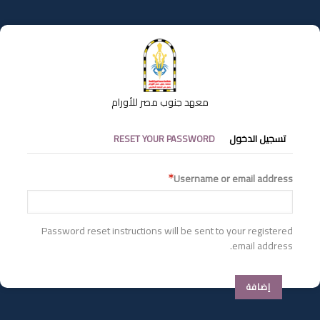
تجاوز
إلى
المحتوى
الرئيسي
معهد جنوب مصر للأورام
التبويبات
تسجيل الدخول
RESET YOUR PASSWORD
الأساسية
Username or email address
Password reset instructions will be sent to your registered
email address.