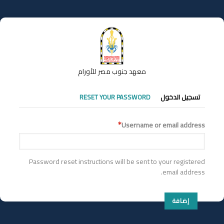
تجاوز
إلى
المحتوى
الرئيسي
معهد جنوب مصر للأورام
التبويبات
تسجيل الدخول
RESET YOUR PASSWORD
الأساسية
Username or email address
Password reset instructions will be sent to your registered
email address.