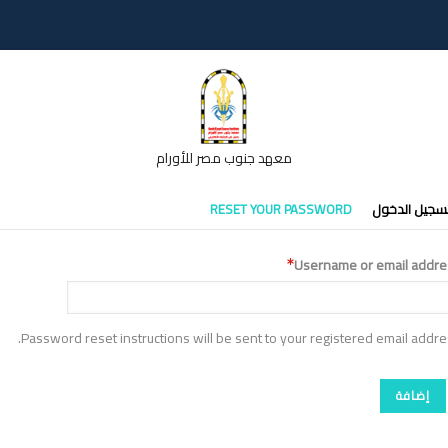
معهد جنوب مصر للأورام
تبويبات
سجيل الدخول
RESET YOUR PASSWORD
أساسية
Username or email addre
Password reset instructions will be sent to your registered email addre