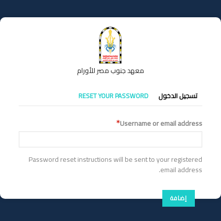
تجاوز
إلى
المحتوى
الرئيسي
معهد جنوب مصر للأورام
التبويبات
تسجيل الدخول
RESET YOUR PASSWORD
الأساسية
Username or email address
Password reset instructions will be sent to your registered
email address.