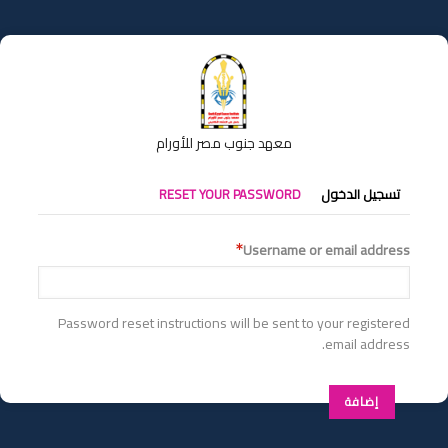
تجاوز
إلى
المحتوى
الرئيسي
معهد جنوب مصر للأورام
التبويبات
تسجيل الدخول
RESET YOUR PASSWORD
الأساسية
Username or email address
Password reset instructions will be sent to your registered
email address.