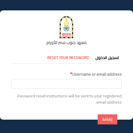
تجاوز
إلى
المحتوى
الرئيسي
معهد جنوب مصر للأورام
التبويبات
تسجيل الدخول
RESET YOUR PASSWORD
الأساسية
Username or email address
Password reset instructions will be sent to your registered
email address.