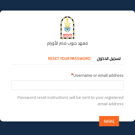
تجاوز
إلى
المحتوى
الرئيسي
معهد جنوب مصر للأورام
التبويبات
تسجيل الدخول
RESET YOUR PASSWORD
الأساسية
Username or email address
Password reset instructions will be sent to your registered
email address.