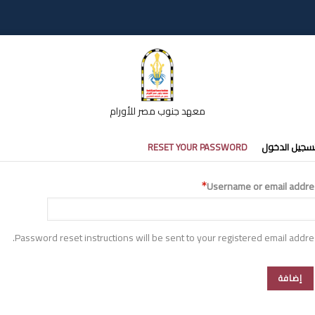
معهد جنوب مصر للأورام
تبويبات
سجيل الدخول
RESET YOUR PASSWORD
أساسية
Username or email addre
Password reset instructions will be sent to your registered email addre