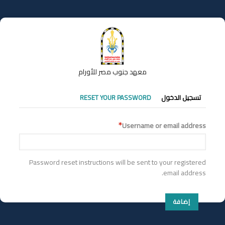
تجاوز
إلى
المحتوى
الرئيسي
معهد جنوب مصر للأورام
التبويبات
تسجيل الدخول
RESET YOUR PASSWORD
الأساسية
Username or email address
Password reset instructions will be sent to your registered
email address.