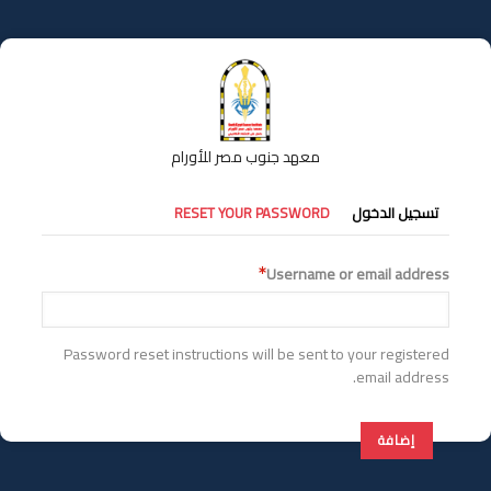
تجاوز
إلى
المحتوى
الرئيسي
معهد جنوب مصر للأورام
التبويبات
تسجيل الدخول
RESET YOUR PASSWORD
الأساسية
Username or email address
Password reset instructions will be sent to your registered
email address.