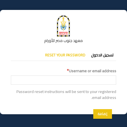
تجاوز
إلى
المحتوى
الرئيسي
معهد جنوب مصر للأورام
التبويبات
تسجيل الدخول
RESET YOUR PASSWORD
الأساسية
Username or email address
Password reset instructions will be sent to your registered
email address.