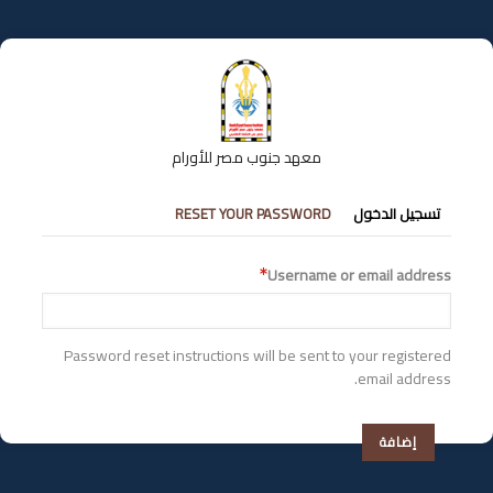
تجاوز
إلى
المحتوى
الرئيسي
معهد جنوب مصر للأورام
التبويبات
تسجيل الدخول
RESET YOUR PASSWORD
الأساسية
Username or email address
Password reset instructions will be sent to your registered
email address.