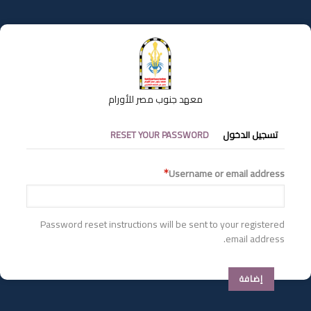
تجاوز
إلى
المحتوى
الرئيسي
معهد جنوب مصر للأورام
التبويبات
تسجيل الدخول
RESET YOUR PASSWORD
الأساسية
Username or email address
Password reset instructions will be sent to your registered
email address.