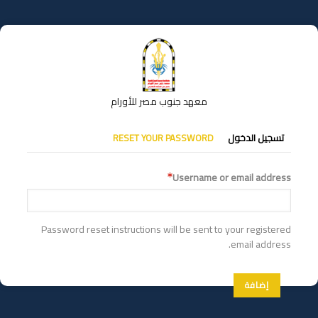
تجاوز
إلى
المحتوى
الرئيسي
معهد جنوب مصر للأورام
التبويبات
تسجيل الدخول
RESET YOUR PASSWORD
الأساسية
Username or email address
Password reset instructions will be sent to your registered
email address.