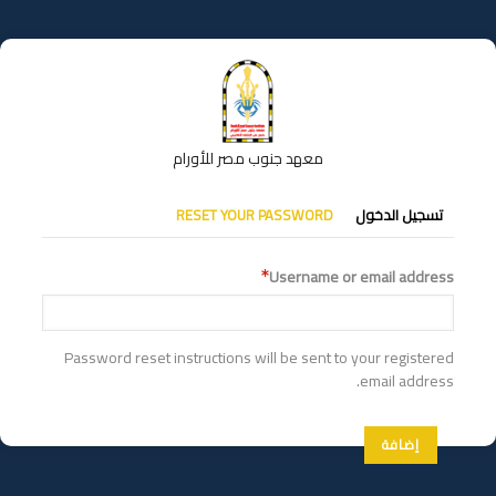
تجاوز
إلى
المحتوى
الرئيسي
معهد جنوب مصر للأورام
التبويبات
تسجيل الدخول
RESET YOUR PASSWORD
الأساسية
Username or email address
Password reset instructions will be sent to your registered
email address.