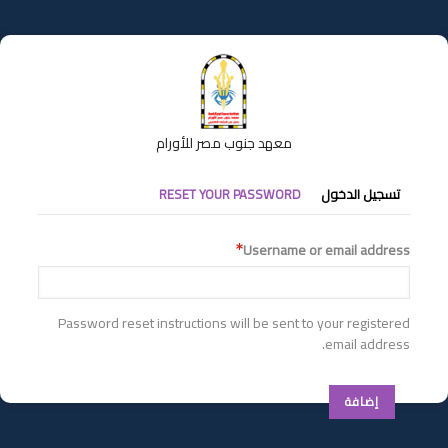
تجاوز
إلى
المحتوى
الرئيسي
معهد جنوب مصر للأورام
التبويبات
تسجيل الدخول
RESET YOUR PASSWORD
الأساسية
Username or email address
Password reset instructions will be sent to your registered
email address.