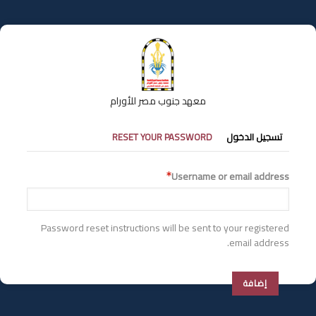
تجاوز
إلى
المحتوى
الرئيسي
معهد جنوب مصر للأورام
التبويبات
تسجيل الدخول
RESET YOUR PASSWORD
الأساسية
Username or email address
Password reset instructions will be sent to your registered
email address.