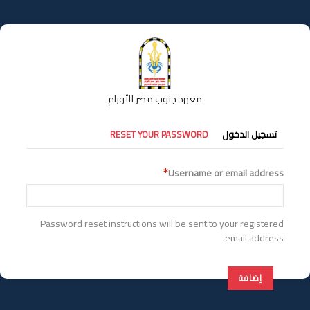
تجاوز
إلى
المحتوى
الرئيسي
معهد جنوب مصر للأورام
التبويبات
تسجيل الدخول
RESET YOUR PASSWORD
الأساسية
Username or email address
Password reset instructions will be sent to your registered
email address.