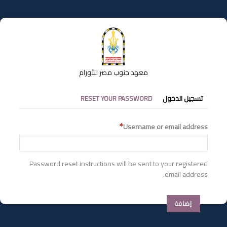
تجاوز
إلى
المحتوى
الرئيسي
معهد جنوب مصر للأورام
التبويبات
تسجيل الدخول
RESET YOUR PASSWORD
الأساسية
Username or email address
Password reset instructions will be sent to your registered
email address.