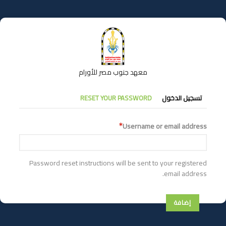
تجاوز
إلى
المحتوى
الرئيسي
معهد جنوب مصر للأورام
التبويبات
تسجيل الدخول
RESET YOUR PASSWORD
الأساسية
Username or email address
Password reset instructions will be sent to your registered
email address.