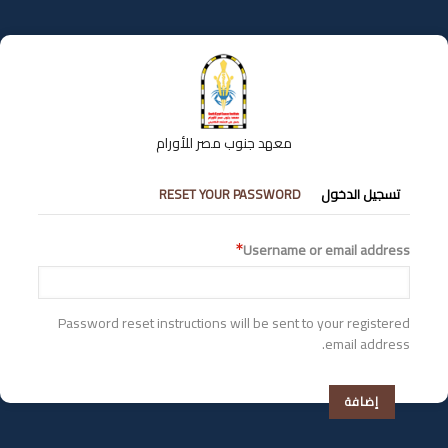
تجاوز
إلى
المحتوى
الرئيسي
معهد جنوب مصر للأورام
التبويبات
تسجيل الدخول
RESET YOUR PASSWORD
الأساسية
Username or email address
Password reset instructions will be sent to your registered
email address.