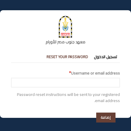
تجاوز
إلى
المحتوى
الرئيسي
معهد جنوب مصر للأورام
التبويبات
تسجيل الدخول
RESET YOUR PASSWORD
الأساسية
Username or email address
Password reset instructions will be sent to your registered
email address.