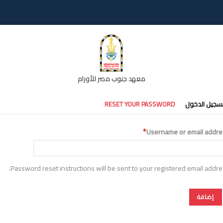
معهد جنوب مصر للأورام
تبويبات
سجيل الدخول
RESET YOUR PASSWORD
أساسية
Username or email addre
Password reset instructions will be sent to your registered email addre