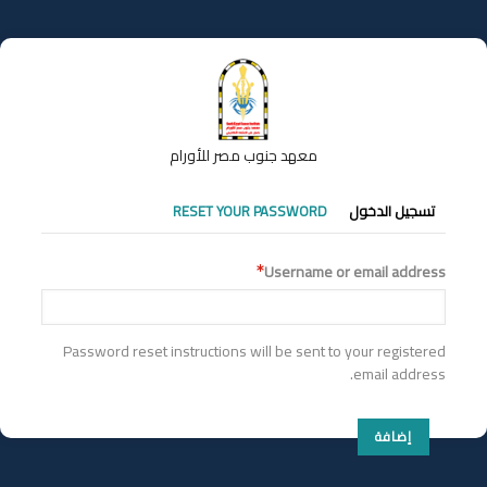
تجاوز
إلى
المحتوى
الرئيسي
معهد جنوب مصر للأورام
التبويبات
تسجيل الدخول
RESET YOUR PASSWORD
الأساسية
Username or email address
Password reset instructions will be sent to your registered
email address.