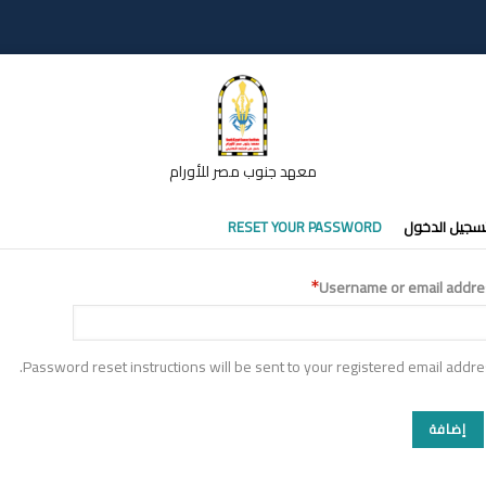
معهد جنوب مصر للأورام
تبويبات
سجيل الدخول
RESET YOUR PASSWORD
أساسية
Username or email addre
Password reset instructions will be sent to your registered email addre