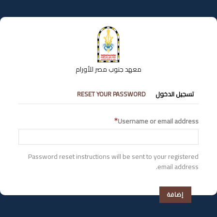
تجاوز
إلى
المحتوى
الرئيسي
معهد جنوب مصر للأورام
التبويبات
تسجيل الدخول
RESET YOUR PASSWORD
الأساسية
Username or email address
Password reset instructions will be sent to your registered
email address.