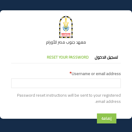
تجاوز
إلى
المحتوى
الرئيسي
معهد جنوب مصر للأورام
التبويبات
تسجيل الدخول
RESET YOUR PASSWORD
الأساسية
Username or email address
Password reset instructions will be sent to your registered
email address.