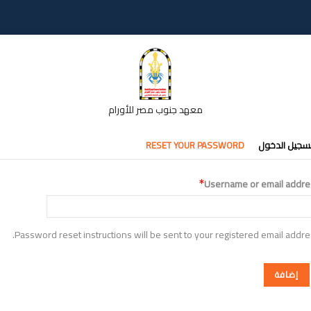
معهد جنوب مصر للأورام
تبويبات
سجيل الدخول
RESET YOUR PASSWORD
أساسية
Username or email addre
Password reset instructions will be sent to your registered email addre