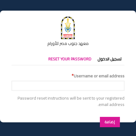
تجاوز
إلى
المحتوى
الرئيسي
معهد جنوب مصر للأورام
التبويبات
تسجيل الدخول
RESET YOUR PASSWORD
الأساسية
Username or email address
Password reset instructions will be sent to your registered
email address.