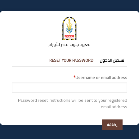
تجاوز
إلى
المحتوى
الرئيسي
معهد جنوب مصر للأورام
التبويبات
تسجيل الدخول
RESET YOUR PASSWORD
الأساسية
Username or email address
Password reset instructions will be sent to your registered
email address.