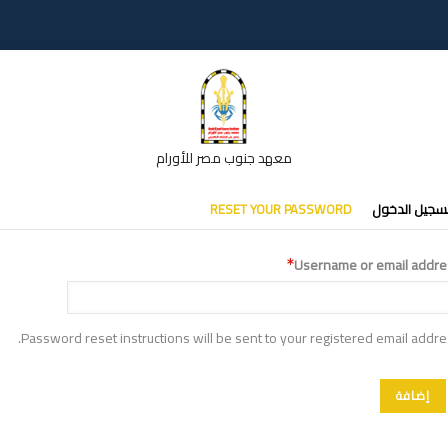
معهد جنوب مصر للأورام
تبويبات
سجيل الدخول
RESET YOUR PASSWORD
أساسية
Username or email addre
Password reset instructions will be sent to your registered email addre