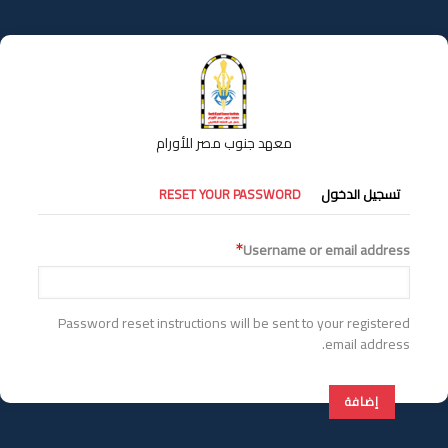
تجاوز
إلى
المحتوى
الرئيسي
معهد جنوب مصر للأورام
التبويبات
تسجيل الدخول
RESET YOUR PASSWORD
الأساسية
Username or email address
Password reset instructions will be sent to your registered
email address.