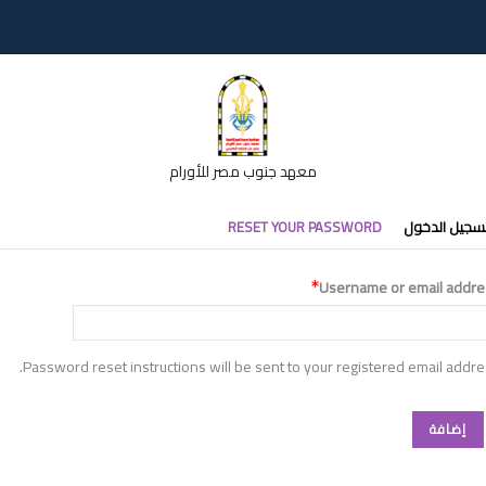
معهد جنوب مصر للأورام
تبويبات
سجيل الدخول
RESET YOUR PASSWORD
أساسية
Username or email addre
Password reset instructions will be sent to your registered email addre