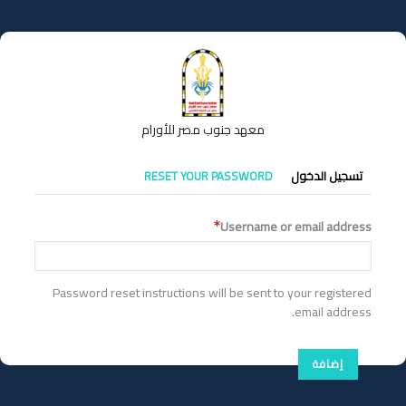
تجاوز
إلى
المحتوى
الرئيسي
معهد جنوب مصر للأورام
التبويبات
تسجيل الدخول
RESET YOUR PASSWORD
الأساسية
Username or email address
Password reset instructions will be sent to your registered
email address.