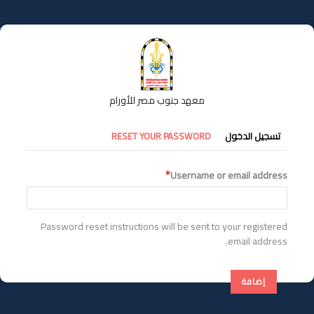
تجاوز
إلى
المحتوى
الرئيسي
معهد جنوب مصر للأورام
التبويبات
تسجيل الدخول
RESET YOUR PASSWORD
الأساسية
Username or email address
Password reset instructions will be sent to your registered
email address.