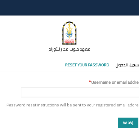
معهد جنوب مصر للأورام
تبويبات
سجيل الدخول
RESET YOUR PASSWORD
أساسية
Username or email addre
Password reset instructions will be sent to your registered email addre