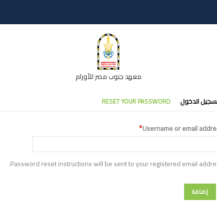
معهد جنوب مصر للأورام
تبويبات
سجيل الدخول
RESET YOUR PASSWORD
أساسية
Username or email addre
Password reset instructions will be sent to your registered email addre