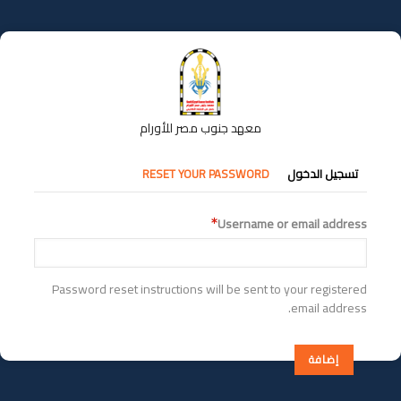
تجاوز
إلى
المحتوى
الرئيسي
معهد جنوب مصر للأورام
التبويبات
تسجيل الدخول
RESET YOUR PASSWORD
الأساسية
Username or email address
Password reset instructions will be sent to your registered
email address.