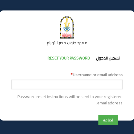
تجاوز
إلى
المحتوى
الرئيسي
معهد جنوب مصر للأورام
التبويبات
تسجيل الدخول
RESET YOUR PASSWORD
الأساسية
Username or email address
Password reset instructions will be sent to your registered
email address.