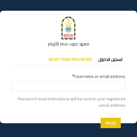
تجاوز
إلى
المحتوى
الرئيسي
معهد جنوب مصر للأورام
التبويبات
تسجيل الدخول
RESET YOUR PASSWORD
الأساسية
Username or email address
Password reset instructions will be sent to your registered
email address.