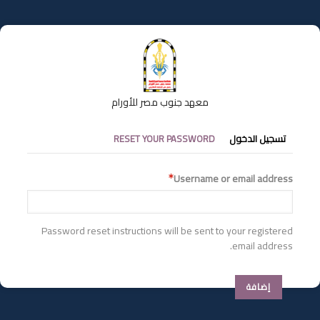
تجاوز
إلى
المحتوى
الرئيسي
معهد جنوب مصر للأورام
التبويبات
تسجيل الدخول
RESET YOUR PASSWORD
الأساسية
Username or email address
Password reset instructions will be sent to your registered
email address.