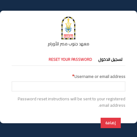
تجاوز
إلى
المحتوى
الرئيسي
معهد جنوب مصر للأورام
التبويبات
تسجيل الدخول
RESET YOUR PASSWORD
الأساسية
Username or email address
Password reset instructions will be sent to your registered
email address.