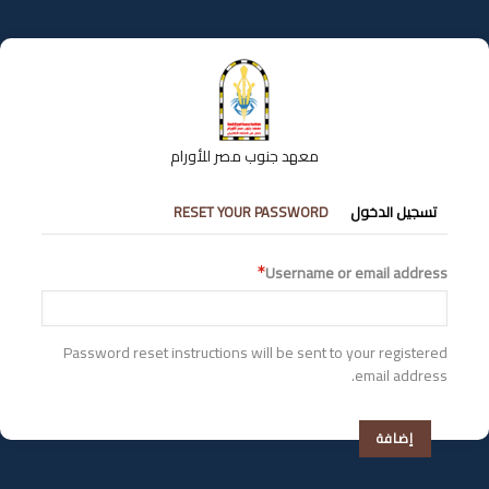
تجاوز
إلى
المحتوى
الرئيسي
معهد جنوب مصر للأورام
التبويبات
تسجيل الدخول
RESET YOUR PASSWORD
الأساسية
Username or email address
Password reset instructions will be sent to your registered
email address.