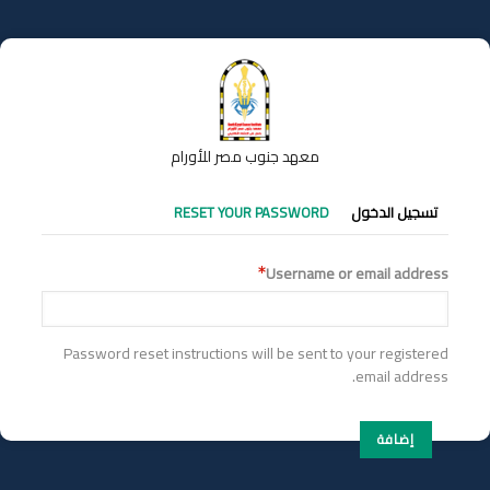
تجاوز
إلى
المحتوى
الرئيسي
معهد جنوب مصر للأورام
التبويبات
تسجيل الدخول
RESET YOUR PASSWORD
الأساسية
Username or email address
Password reset instructions will be sent to your registered
email address.