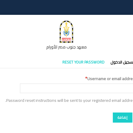
معهد جنوب مصر للأورام
تبويبات
سجيل الدخول
RESET YOUR PASSWORD
أساسية
Username or email addre
Password reset instructions will be sent to your registered email addre