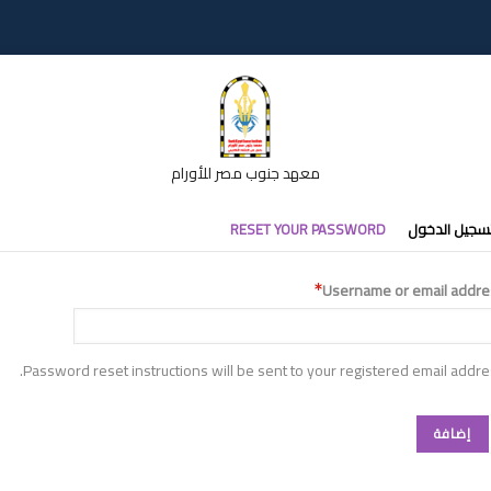
معهد جنوب مصر للأورام
تبويبات
سجيل الدخول
RESET YOUR PASSWORD
أساسية
Username or email addre
Password reset instructions will be sent to your registered email addre