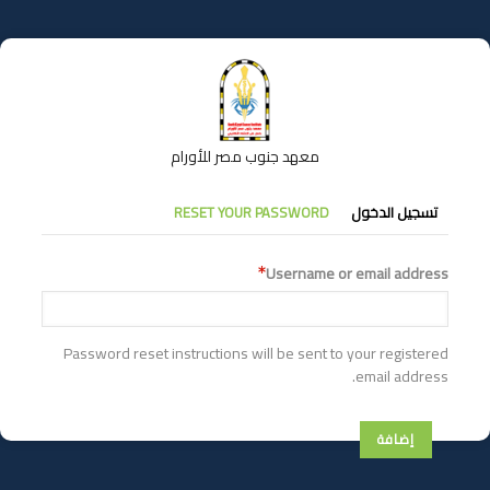
تجاوز
إلى
المحتوى
الرئيسي
معهد جنوب مصر للأورام
التبويبات
تسجيل الدخول
RESET YOUR PASSWORD
الأساسية
Username or email address
Password reset instructions will be sent to your registered
email address.